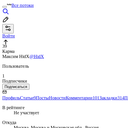
Все потоки
Войти
39
Карма
Максим HidX
@HidX
Пользователь
1
Подписчики
Подписаться
Профиль
Статьи
9
Посты
Новости
Комментарии
101
Закладки
314
П
В рейтинге
Не участвует
Откуда
Москва, Москва и Московская обл., Россия